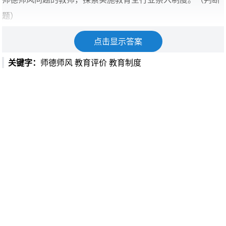
题）
A.正确
点击显示答案
B.错误
关键字：
师德师风
教育评价
教育制度
正确答案：A
答案解析：正确