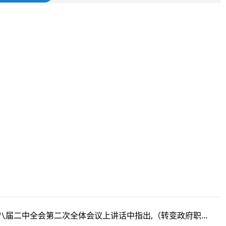
1.2013年2月28日,习近平总书记2013年2月28日在中共十八届二中全会第二次全体会议上讲话中指出,（转变政府职能）是深化行政体制改革的核心，实质上要解决的是政府应该做什么、不应该做什么，