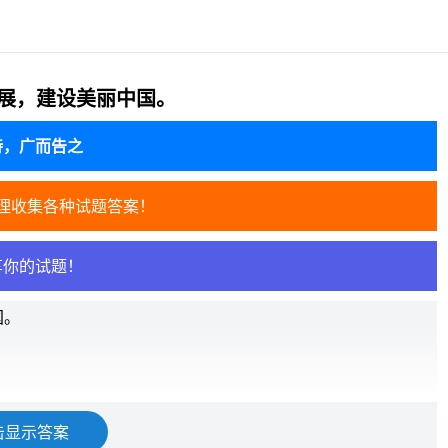
展，建设美丽中国。
待，广而告之
理收集各种试题答案！
享你的试题！
国。
击显示答案